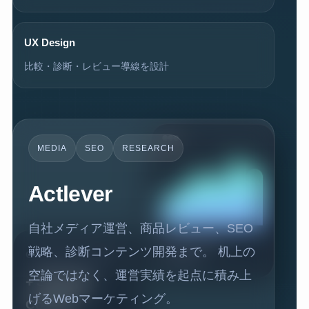
UX Design
比較・診断・レビュー導線を設計
MEDIA
SEO
RESEARCH
Actlever
自社メディア運営、商品レビュー、SEO
Traffic / SEO /
Owned Media Growth
戦略、診断コンテンツ開発まで。 机上の
Contents
空論ではなく、運営実績を起点に積み上
+ Strategic
げるWebマーケティング。
Content