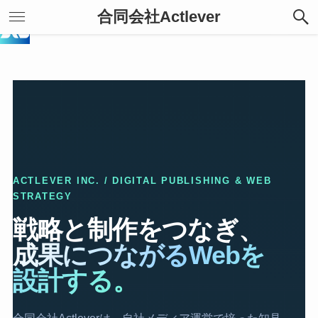
合同会社Actlever
ACTLEVER INC. / DIGITAL PUBLISHING & WEB
STRATEGY
戦略と制作をつなぎ、
成果につながるWebを
設計する。
合同会社Actleverは、自社メディア運営で培った知見